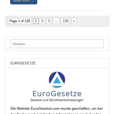
Read more →
Page 1 of 128
1
2
3
…
128
»
Suchen
nach:
EUROGESETZE
Die Website EuroGesetze.com wurde geschaffen, um bei