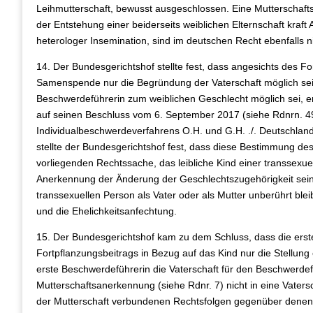
Leihmutterschaft, bewusst ausgeschlossen. Eine Mutterschaft
der Entstehung einer beiderseits weiblichen Elternschaft kraf
heterologer Insemination, sind im deutschen Recht ebenfalls n
14. Der Bundesgerichtshof stellte fest, dass angesichts des F
Samenspende nur die Begründung der Vaterschaft möglich sei.
Beschwerdeführerin zum weiblichen Geschlecht möglich sei, er
auf seinen Beschluss vom 6. September 2017 (siehe Rdnrn. 49
Individualbeschwerdeverfahrens O.H. und G.H. ./. Deutschlan
stellte der Bundesgerichtshof fest, dass diese Bestimmung de
vorliegenden Rechtssache, das leibliche Kind einer transsexuel
Anerkennung der Änderung der Geschlechtszugehörigkeit seine
transsexuellen Person als Vater oder als Mutter unberührt blei
und die Ehelichkeitsanfechtung.
15. Der Bundesgerichtshof kam zu dem Schluss, dass die erste
Fortpflanzungsbeitrags in Bezug auf das Kind nur die Stellung
erste Beschwerdeführerin die Vaterschaft für den Beschwerdef
Mutterschaftsanerkennung (siehe Rdnr. 7) nicht in eine Vate
der Mutterschaft verbundenen Rechtsfolgen gegenüber denen 