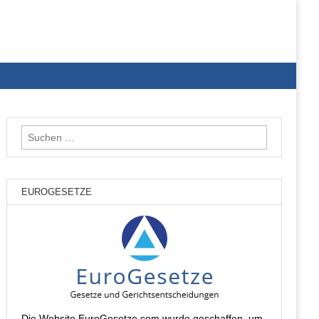
Suchen
nach:
EUROGESETZE
Die Website EuroGesetze.com wurde geschaffen, um