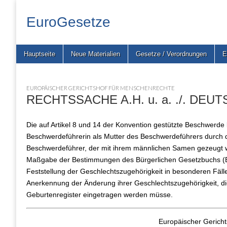
EuroGesetze
Skip
Main
Hauptseite
Neue Materialien
Gesetze / Verordnungen
E
to
menu
content
EUROPÄISCHER GERICHTSHOF FÜR MENSCHENRECHTE
RECHTSSACHE A.H. u. a. ./. DEUT
Die auf Artikel 8 und 14 der Konvention gestützte Beschwerde b
Beschwerdeführerin als Mutter des Beschwerdeführers durch 
Beschwerdeführer, der mit ihrem männlichen Samen gezeugt w
Maßgabe der Bestimmungen des Bürgerlichen Gesetzbuchs (B
Feststellung der Geschlechtszugehörigkeit in besonderen Fälle
Anerkennung der Änderung ihrer Geschlechtszugehörigkeit, die
Geburtenregister eingetragen werden müsse.
Europäischer Gerich