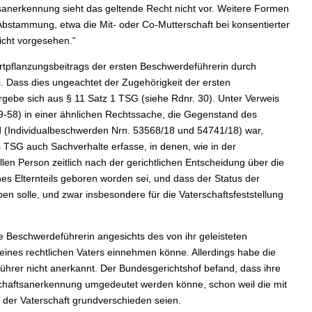
sanerkennung sieht das geltende Recht nicht vor. Weitere Formen
t Abstammung, etwa die Mit‑ oder Co‑Mutterschaft bei konsentierter
icht vorgesehen.“
ortpflanzungsbeitrags der ersten Beschwerdeführerin durch
 Dass dies ungeachtet der Zugehörigkeit der ersten
gebe sich aus § 11 Satz 1 TSG (siehe Rdnr. 30). Unter Verweis
‑58) in einer ähnlichen Rechtssache, die Gegenstand des
d (Individualbeschwerden Nrn. 53568/18 und 54741/18) war,
s TSG auch Sachverhalte erfasse, in denen, wie in der
len Person zeitlich nach der gerichtlichen Entscheidung über die
s Elternteils geboren worden sei, und dass der Status der
ben solle, und zwar insbesondere für die Vaterschaftsfeststellung
 Beschwerdeführerin angesichts des von ihr geleisteten
 eines rechtlichen Vaters einnehmen könne. Allerdings habe die
ührer nicht anerkannt. Der Bundesgerichtshof befand, dass ihre
rschaftsanerkennung umgedeutet werden könne, schon weil die mit
der Vaterschaft grundverschieden seien.