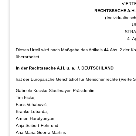
VIERT
RECHTSSACHE A.H. 
(Individualbesc
U
STR
4. A
Dieses Urteil wird nach Maßgabe des Artikels 44 Abs. 2 der Ko
überarbeitet.
In der Rechtssache A.H. u. a. ./. DEUTSCHLAND
hat der Europäische Gerichtshof für Menschenrechte (Vierte S
Gabriele Kucsko‑Stadlmayer, Präsidentin,
Tim Eicke,
Faris Vehabović,
Branko Lubarda,
Armen Harutyunyan,
Anja Seibert‑Fohr und
Ana Maria Guerra Martins