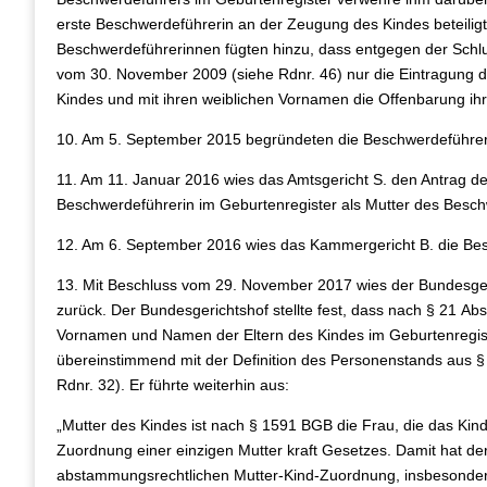
erste Beschwerdeführerin an der Zeugung des Kindes beteilig
Beschwerdeführerinnen fügten hinzu, dass entgegen der Schl
vom 30. November 2009 (siehe Rdnr. 46) nur die Eintragung d
Kindes und mit ihren weiblichen Vornamen die Offenbarung ihr
10. Am 5. September 2015 begründeten die Beschwerdeführeri
11. Am 11. Januar 2016 wies das Amtsgericht S. den Antrag d
Beschwerdeführerin im Geburtenregister als Mutter des Besch
12. Am 6. September 2016 wies das Kammergericht B. die B
13. Mit Beschluss vom 29. November 2017 wies der Bundesge
zurück. Der Bundesgerichtshof stellte fest, dass nach § 21 Ab
Vornamen und Namen der Eltern des Kindes im Geburtenregister
übereinstimmend mit der Definition des Personenstands aus § 1
Rdnr. 32). Er führte weiterhin aus:
„Mutter des Kindes ist nach § 1591 BGB die Frau, die das Kin
Zuordnung einer einzigen Mutter kraft Gesetzes. Damit hat 
abstammungsrechtlichen Mutter‑Kind‑Zuordnung, insbesondere 