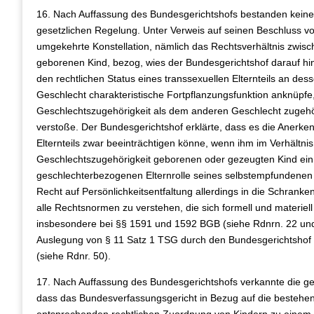
16. Nach Auffassung des Bundesgerichtshofs bestanden kein
gesetzlichen Regelung. Unter Verweis auf seinen Beschluss vo
umgekehrte Konstellation, nämlich das Rechtsverhältnis zwi
geborenen Kind, bezog, wies der Bundesgerichtshof darauf hi
den rechtlichen Status eines transsexuellen Elternteils an d
Geschlecht charakteristische Fortpflanzungsfunktion anknüpfe,
Geschlechtszugehörigkeit als dem anderen Geschlecht zugehöri
verstoße. Der Bundesgerichtshof erklärte, dass es die Anerken
Elternteils zwar beeinträchtigen könne, wenn ihm im Verhältn
Geschlechtszugehörigkeit geborenen oder gezeugten Kind ein re
geschlechterbezogenen Elternrolle seines selbstempfundenen 
Recht auf Persönlichkeitsentfaltung allerdings in die Schrank
alle Rechtsnormen zu verstehen, die sich formell und materie
insbesondere bei §§ 1591 und 1592 BGB (siehe Rdnrn. 22 und 
Auslegung von § 11 Satz 1 TSG durch den Bundesgerichtshof 
(siehe Rdnr. 50).
17. Nach Auffassung des Bundesgerichtshofs verkannte die ge
dass das Bundesverfassungsgericht in Bezug auf die bestehe