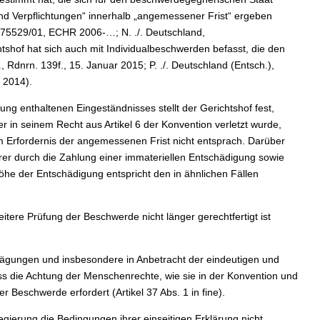
 und Verpflichtungen“ innerhalb „angemessener Frist“ ergeben
r. 75529/01, ECHR 2006-…; N. ./. Deutschland,
tshof hat sich auch mit Individualbeschwerden befasst, die den
, Rdnrn. 139f., 15. Januar 2015; P. ./. Deutschland (Entsch.),
 2014).
ung enthaltenen Eingeständnisses stellt der Gerichtshof fest,
 in seinem Recht aus Artikel 6 der Konvention verletzt wurde,
m Erfordernis der angemessenen Frist nicht entsprach. Darüber
er durch die Zahlung einer immateriellen Entschädigung sowie
he der Entschädigung entspricht den in ähnlichen Fällen
itere Prüfung der Beschwerde nicht länger gerechtfertigt ist
rwägungen und insbesondere in Anbetracht der eindeutigen und
 die Achtung der Menschenrechte, wie sie in der Konvention und
r Beschwerde erfordert (Artikel 37 Abs. 1 in fine).
egierung die Bedingungen ihrer einseitigen Erklärung nicht