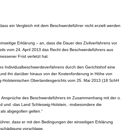
dass ein Vergleich mit dem Beschwerdeführer nicht erzielt werden
nseitige Erklärung – an, dass die Dauer des Zivilverfahrens vor
rteils vom 24. April 2013 das Recht des Beschwerdeführers aus
essener Frist verletzt hat.
eses Individualbeschwerdeverfahrens durch den Gerichtshof eine
nd ihn darüber hinaus von der Kostenforderung in Höhe von
g-Holsteinischen Oberlandesgerichts vom 25. Mai 2013 (18 SchH
che Ansprüche des Beschwerdeführers im Zusammenhang mit der o.
d und ‑das Land Schleswig-Holstein, ‑insbesondere die
ls abgegolten gelten.“
hrer, dass er mit den Bedingungen der einseitigen Erklärung
tschädigung vorschlage.