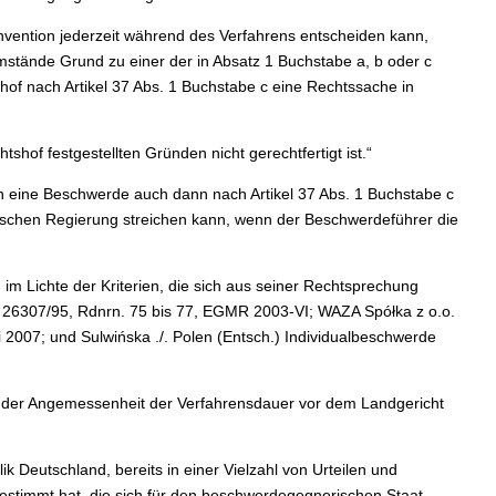
onvention jederzeit während des Verfahrens entscheiden kann,
mstände Grund zu einer der in Absatz 1 Buchstabe a, b oder c
f nach Artikel 37 Abs. 1 Buchstabe c eine Rechtssache in
hof festgestellten Gründen nicht gerechtfertigt ist.“
n eine Beschwerde auch dann nach Artikel 37 Abs. 1 Buchstabe c
ischen Regierung streichen kann, wenn der Beschwerdeführer die
 im Lichte der Kriterien, die sich aus seiner Rechtsprechung
r. 26307/95, Rdnrn. 75 bis 77, EGMR 2003-VI; WAZA Spółka z o.o.
i 2007; und Sulwińska ./. Polen (Entsch.) Individualbeschwerde
age der Angemessenheit der Verfahrensdauer vor dem Landgericht
ik Deutschland, bereits in einer Vielzahl von Urteilen und
estimmt hat, die sich für den beschwerdegegnerischen Staat