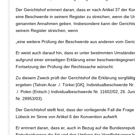
Der Gerichtshof erinnert daran, dass er nach Artikel 37 der K
eine Beschwerde in seinem Register zu streichen, wenn die U
genannten Annahmen geben. Insbesondere kann der Gerichtsho
seinem Register streichen, wenn
„eine weitere Prüfung der Beschwerde aus anderen vom Gerichts
Er weist auch darauf hin, dass er unter bestimmten Umstände
aufgrund einer einseitigen Erklärung einer beschwerdegegner
Fortsetzung der Prüfung der Rechtssache wünscht.
Zu diesem Zweck prüft der Gerichtshof die Erklärung sorgfältig
ergeben (Tahsin Acar ./. Türkei [GK], Individualbeschwerde N
./. Polen (Entsch.) Individualbeschwerde Nr. 11602/02, 26. Jun
Nr. 28953/03).
Der Gerichtshof stellt fest, dass der vorliegende Fall die Fr
Lübeck im Sinne von Artikel 6 der Konvention aufwirft.
Er erinnert daran, dass er, auch in Bezug auf die Bundesrepubl
Entscheidungen die Art und den Umfang der Verpflichtungen b