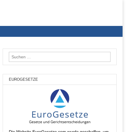
Suchen
nach:
EUROGESETZE
Die Website EuroGesetze.com wurde geschaffen, um