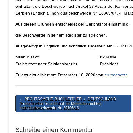
einhalten, die Beschwerde nach Artikel 37 Abs. 2 der Konventi
Serbien (Entsch.), Individualbeschwerde Nr. 18369/07, 4. Mär
Aus diesen Gründen entscheidet der Gerichtshof einstimmig,
die Beschwerde in seinem Register zu streichen.
Ausgefertigt in Englisch und schriftlich zugestellt am 12. Mai 2
Milan Blaško Erik Møse
Stellvertretender Sektionskanzler Präsident
Zuletzt aktualisiert am Dezember 10, 2020 von
eurogesetze
Post
← RECHTSSACHE BUCHLEITHER ./. DEUTSCHLAND
(Europäischer Gerichtshof für Menschenrechte)
navigation
Individualbeschwerde Nr. 20106/13
Schreibe einen Kommentar