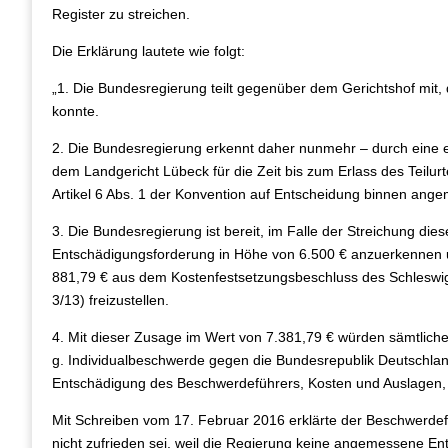
Register zu streichen.
Die Erklärung lautete wie folgt:
„1. Die Bundesregierung teilt gegenüber dem Gerichtshof mit, 
konnte.
2. Die Bundesregierung erkennt daher nunmehr – durch eine ei
dem Landgericht Lübeck für die Zeit bis zum Erlass des Teilu
Artikel 6 Abs. 1 der Konvention auf Entscheidung binnen angem
3. Die Bundesregierung ist bereit, im Falle der Streichung di
Entschädigungsforderung in Höhe von 6.500 € anzuerkennen u
881,79 € aus dem Kostenfestsetzungsbeschluss des Schleswi
3/13) freizustellen.
4. Mit dieser Zusage im Wert von 7.381,79 € würden sämtli
g. Individualbeschwerde gegen die Bundesrepublik Deutschlan
Entschädigung des Beschwerdeführers, Kosten und Auslagen, a
Mit Schreiben vom 17. Februar 2016 erklärte der Beschwerdefü
nicht zufrieden sei, weil die Regierung keine angemessene En