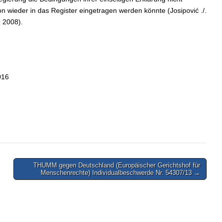
on wieder in das Register eingetragen werden könnte (Josipović ./.
z 2008).
016
THUMM gegen Deutschland (Europäischer Gerichtshof für
Menschenrechte) Individualbeschwerde Nr. 54307/13 →