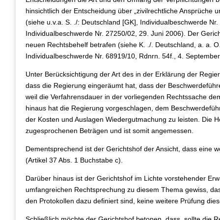
hinsichtlich der Entscheidung über „zivilrechtliche Ansprüche
(siehe u.v.a. S. ./: Deutschland [GK], Individualbeschwerde N
Individualbeschwerde Nr. 27250/02, 29. Juni 2006). Der Gerich
neuen Rechtsbehelf betrafen (siehe K. ./. Deutschland, a. a. O.
Individualbeschwerde Nr. 68919/10, Rdnrn. 54f., 4. September
Unter Berücksichtigung der Art des in der Erklärung der Regier
dass die Regierung eingeräumt hat, dass der Beschwerdeführer
weil die Verfahrensdauer in der vorliegenden Rechtssache de
hinaus hat die Regierung vorgeschlagen, dem Beschwerdeführ
der Kosten und Auslagen Wiedergutmachung zu leisten. Die Hö
zugesprochenen Beträgen und ist somit angemessen.
Dementsprechend ist der Gerichtshof der Ansicht, dass eine we
(Artikel 37 Abs. 1 Buchstabe c).
Darüber hinaus ist der Gerichtshof im Lichte vorstehender E
umfangreichen Rechtsprechung zu diesem Thema gewiss, dass
den Protokollen dazu definiert sind, keine weitere Prüfung diese
Schließlich möchte der Gerichtshof betonen, dass, sollte die R